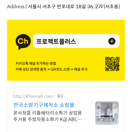
Address
| 서울시 서초구 반포대로 18길 36, 27F(서초동)
http://kfiremall.com/
광고
한국소방기구제작소 쇼핑몰
본사정품 리튬배터리소화기 상업용
주거용 주방자동소화기 K급 ABC분
말 KFI인증 한국소방기구제작소는