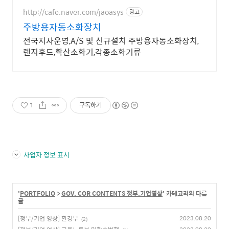
언제나 당신의 안전을 먼저 생각합
니다.
http://cafe.naver.com/jaoasys
광고
주방용자동소화장치
전국지사운영,A/S 및 신규설치 주방용자동소화장치,
렌지후드,확산소화기,각종소화기류
1
구독하기
사업자 정보 표시
'
PORTFOLIO
>
GOV. COR CONTENTS 정부.기업영상
' 카테고리의 다른
글
[정부/기업 영상] 환경부
2023.08.20
(2)