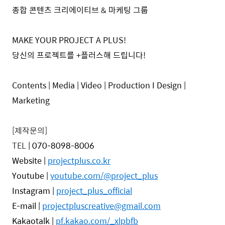
종합 콘텐츠 크리에이티브 & 마케팅 그룹
MAKE YOUR PROJECT A PLUS!
당신의 프로젝트를 +플러스해 드립니다!
Contents | Media | Video | Production I Design |
Marketing
[제작문의]
TEL
|
070-8098-8006
Website |
projectplus.co.kr
Youtube
|
youtube.com/@project_plus
Instagram |
project_plus_official
E-mail |
projectpluscreative@gmail.com
Kakaotalk |
pf.kakao.com/_xlpbfb