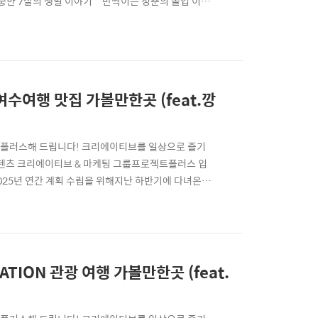
소중한 7살의 생일 이야기""반짝이는 청춘의 졸업 이야
순간 우리 모두의 소중한 이야기를세상에 하나뿐인 특별
받으세요!🌅 2026년 1월 1일프로젝트플러스 창립
여수여행 맛집 가볼만한곳 (feat.깡
트를 +플러스해 드립니다! 크리에이티브를 일상으로 즐기
츠 크리에이티브 & 마케팅 그룹프로젝트플러스 입
025년 연간 계획 수립을 위해지난 하반기에 다녀온 #
한잔을 위해 선택한 #여수워케이션 열심히 일한 당신
, 깡PD님과 함께한 여수 워크샵 & 워케이션의늦은 후기를
TION 관광 여행 가볼만한곳 (feat.