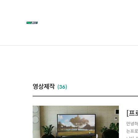
영상제작
(36)
[프
안녕하
는프로