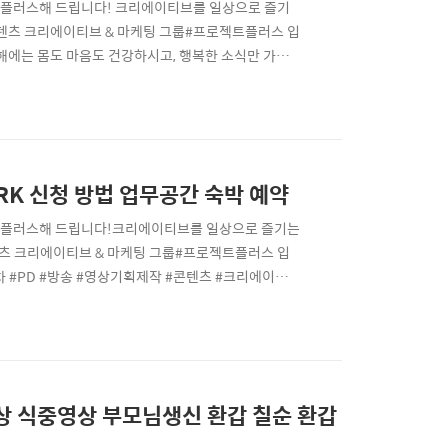
트를 +플러스해 드립니다! 크리에이티브를 일상으로 즐기
츠 크리에이티브 & 마케팅 그룹#프로젝트플러스 입
새해에는 몸도 마음도 건강하시고, 행복한 소식만 가득
년 축하합니다!🎉 프로젝트플러스와 희망찬 새해 함께하
 | 방송 | 브랜드영상 I 콘텐츠 I 마케팅
ORK 신청 방법 업무공간 숙박 예약
젝트플 +플러스해 드립니다!크리에이티브를 일상으로 즐기는
츠 크리에이티브 & 마케팅 그룹#프로젝트플러스 입
차 #PD #방송 #영상기획제작 #콘텐츠 #크리에이티
하고 진솔한 주절주절 이야기 일단! 대표?로 먼저 떠
험과 주관으로만 작성했습니다.2024년 12월! 결국
영상 식중영상 부모님생신 환갑 칠순 환갑