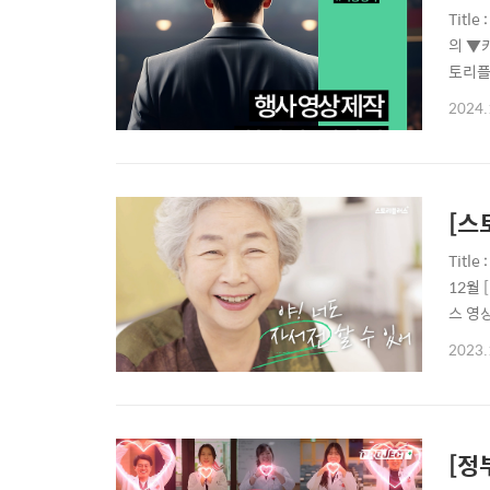
Titl
의 ▼
토리플
적인 
2024.
사 영
#총회 
[스
Titl
12월
스 영
플러스
2023.
선한 
[정