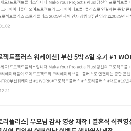
세요!프로젝트플러스입니다.Make Your Project a Plus!당신의 프로젝
 크리에이터들이 모여프로젝트와 크리에이티브를+플러스로 연결하는 종합 콘텐
프로젝트플러스 스토리플러스 2025년 새해 인사 창립 3주년 영상 🌅2025년 
 바랍니다. 새해 복 많이 받으세요!🫶 2025년 1월 1일 프로젝트플러스 3주
01.02
프로젝트플러스PROJECT+ 프로젝트플러스 CREATIVE & MARKETING 영상제작
tplus.co.k..
로젝트플러스 워케이션] 부산 5박 6일 후기 #1 W
세요!프로젝트플러스입니다.Make Your Project a Plus!당신의 프로
크리에이터들이 모여프로젝트와 크리에이티브를 +플러스로 연결하는 종합 콘텐
INTRO부산워케이션 #1 WORK #프로젝트플러스 #스토리플러스 #대표 #16년
마케팅 나를 대표하는 키워드이자 회사와 동료들과 확장해 나갈 경계 안팎의 소소
12.31
! #부산워케이션 후기로 시작해 보겠습니다. 100% 내돈내산 지극히 개인적인 경
, 밀린 올해의 휴가와 사심..
토리플러스] 부모님 감사 영상 제작 I 결혼식 식전
고희연 퇴임식 어버이날 이벤트 행사영상제작