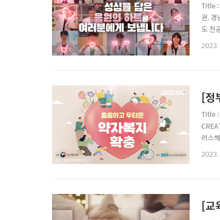
Titl
권, 경
도 전공
전공의 
2023.
MARK
[정
Titl
CREA
러스해 드
proje
2023.
[교