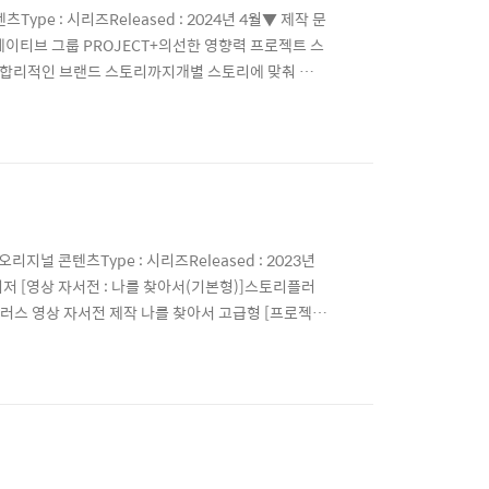
ype : 시리즈Released : 2024년 4월▼ 제작 문
이티브 그룹 PROJECT+의선한 영향력 프로젝트 스
 합리적인 브랜드 스토리까지개별 스토리에 맞춰 전문
인, 기업 및 단체를 위한각종 #기념 및 #이벤트 #행
직선물#포럼행사 #츨판회 #동호회 #동창회 #교내행사
오리지널 콘텐츠Type : 시리즈Released : 2023년
티저 [영상 자서전 : 나를 찾아서(기본형)]스토리플러
플러스 영상 자서전 제작 나를 찾아서 고급형 [프로젝트
니다! 종합 콘텐츠 크리에이티브 그룹 PROJECT+의
영상까지 우리 가족 모두의 따뜻한 이야기를 세상에..