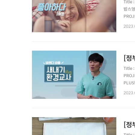
Titl
밥스엉클
PROJ
의]TEL
2023.
| proj
[정
Titl
PROJ
PLUS!
8098-
2023.
[정
Titl