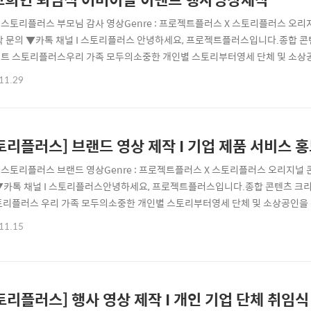
e : 스토리플러스 부모님 감사 영상Genre : 프로젝트플러스 X 스토리플러스 오리지널 
작 문의 ▼카톡 채널 I 스토리플러스 안녕하세요, 프로젝트플러스입니다.종합 콘
트 스토리플러스우리 가족 모두의소중한 개인별 스토리부터영세 단체 및 소상
춰전문적인 책임과 정성을 플러스하여세상에 하나뿐인 특별한 스토리로제작해 
11.29
영상 #환갑 #칠순 #환갑연 #고희연 #생신잔치#결혼식 #식전영상 #식중영상
상 제작의 모든 것#스토리플러스 가..
토리플러스] 브랜드 영상 제작 I 기업 제품 서비스 
e : 스토리플러스 브랜드 영상Genre : 프로젝트플러스 X 스토리플러스 오리지널 콘텐츠
▼카톡 채널 I 스토리플러스안녕하세요, 프로젝트플러스입니다.종합 콘텐츠 크리
토리플러스 우리 가족 모두의소중한 개인별 스토리부터영세 단체 및 소상공인을
인 책임과 정성을 플러스하여세상에 하나뿐인 특별한 스토리로제작해 드립니다
11.15
광고📢 기업, 기관, 소상공인 및 각종업체를 위한#브랜드 #제품 #서비스 #홍보
#학원 #법률 #스포츠 ..
토리플러스] 행사 영상 제작 I 개인 기업 단체 취임