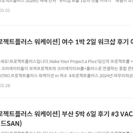
프로젝트플러스 2026년 새해 인사 "우리집 보물 1호의 첫돌 이야기""매일이 
사랑과 축복 가득한 결혼 이야기""브라보! 제2의 인생 이야기" 모든 날 모든 
01.01
토리로 2026년에도#프로젝트플러스 #스토리플러스 와함께하세요! 새해 복 많이 
을 축하합니다!🎉 영상제작 ..
로젝트플러스 워케이션] 여수 1박 2일 워크샵 후기 
)
세요!프로젝트플러스입니다.Make Your Project a Plus!당신의 프로젝
 크리에이터들이 모여프로젝트와 크리에이티브를+플러스로 연결하는 종합 콘텐
INTRO 프로젝트플러스 워케이션 in 여수 #프로젝트플러스 2024년 마무리와2
1박 2일 #워크샵일과 새로운 인사이트그리고 잔잔한 #여수밤바다 와여운 있는 
02.28
 먹고! 놀고! 마셔라! EAT! PLAY! DRINK!with YEOSU! 프플의 동반자
다. 10..
로젝트플러스 워케이션] 부산 5박 6일 후기 #3 VACA
드SAN)