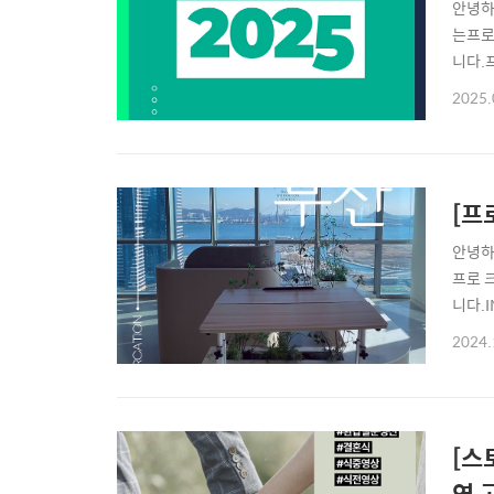
안녕하
는프로
니다.
하시길
2025.
세요. 
projec
[프
안녕하
프로 
니다.
브 #
2024.
나 본
미루고
[스
연 