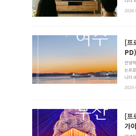
니다.
기""
2026.
한 스
4주년
[프
PD
안녕하
는프로
니다.
여수 
2025.
떠나라!
남겨봅니
[프
가이