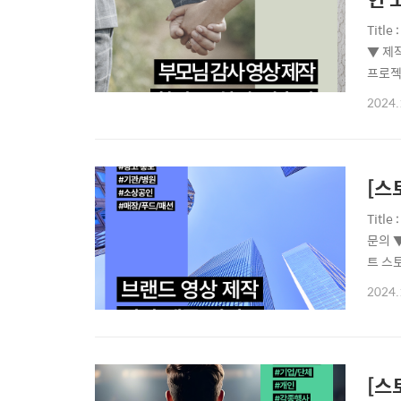
Titl
▼ 제
프로젝
에 맞
2024.
님감사
사 영
[스
Titl
문의 
트 스
전문적
2024.
홍보 
#교육 
[스