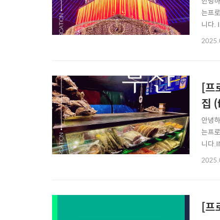
안녕하
는프로
니다. 
로젝트
2025.
다.M
젝트와 
[프
집 
안녕하
는프로
니다.I
떠나라
2025.
박 6일
+플러스
[프