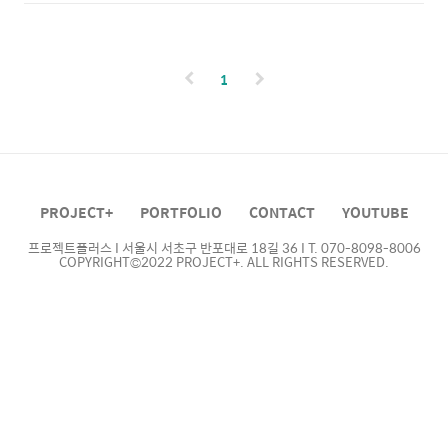
다! Contents | Media | Video |
| project_plus_officialE-mail ..
Production | Design | Marketing [콘텐츠 제
작 & 마케팅 문의]TEL | 070-8098-
8006 Website
1
| projectplus.co.krYoutube | youtube.com/@pr
| project_plus_officialE-mail
| projectpluscreative@gmail.comKakaotalk
| pf.kakao.com/_xlpbfbAddress | 서울시
서초구 반포대로 ..
PROJECT+
PORTFOLIO
CONTACT
YOUTUBE
프로젝트플러스 I 서울시 서초구 반포대로 18길 36 I T. 070-8098-8006
COPYRIGHT©2022 PROJECT+. ALL RIGHTS RESERVED.