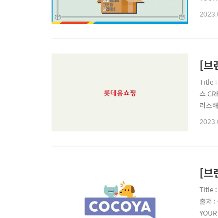
작문의]T
2023.
| proj
[브
Titl
스 CR
러스해 드
젝트플러스
2023.
| pro..
[브
Titl
출처 :
YOUR 