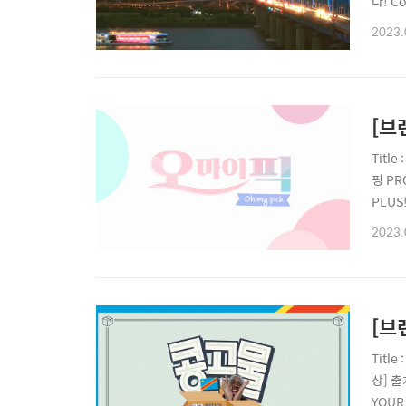
다! Co
| pro
2023.
| pro
[브
Titl
핑 PR
PLUS!
8098-
2023.
| proj
[브
Titl
상] 출
YOUR 