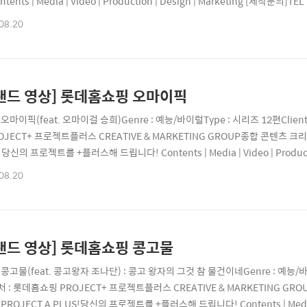
ntents | Media | Video | Production | Design | Marketing [제작문의]TE
jectplus.co.krYoutube | youtube.com/@project_plusInstagram | projec
08.20
jectpluscreative@gmail.com..
랜드 영상] 롯데홈쇼핑 오마이픽
e : 오마이픽(feat. 오마이걸 승희)Genre : 예능/바이럴Type : 시리즈 12편Cl
OJECT+ 프로젝트플러스 CREATIVE & MARKETING GROUP종합 콘텐츠 크리
당신의 프로젝트를 +플러스해 드립니다! Contents | Media | Video | Production
8006 Website | projectplus.co.krYoutube | youtube.com/@project_plu
08.20
ec..
랜드 영상] 롯데홈쇼핑 콩고물
e : 콩고물(feat. 콩고왕자 조나단) : 콩고 왕자의 그것 참 물건이네Genre : 예능/
처 : 롯데홈쇼핑 PROJECT+ 프로젝트플러스 CREATIVE & MARKETING G
PROJECT A PLUS!당신의 프로젝트를 +플러스해 드립니다! Contents | Media | Vid