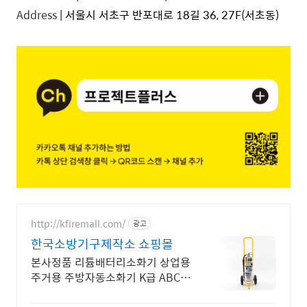
Address
| 서울시 서초구 반포대로 18길 36, 27F(서초동)
http://kfiremall.com/
광고
한국소방기구제작소 쇼핑몰
본사정품 리튬배터리소화기 상업용
주거용 주방자동소화기 K급 ABC분
말 KFI인증 한국소방기구제작소는