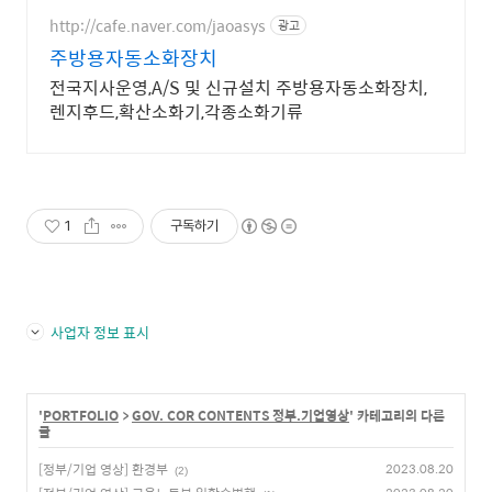
언제나 당신의 안전을 먼저 생각합
니다.
http://cafe.naver.com/jaoasys
광고
주방용자동소화장치
전국지사운영,A/S 및 신규설치 주방용자동소화장치,
렌지후드,확산소화기,각종소화기류
1
구독하기
사업자 정보 표시
'
PORTFOLIO
>
GOV. COR CONTENTS 정부.기업영상
' 카테고리의 다른
글
[정부/기업 영상] 환경부
2023.08.20
(2)