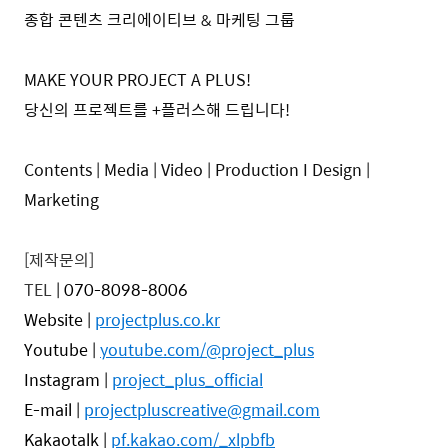
종합 콘텐츠 크리에이티브 & 마케팅 그룹
MAKE YOUR PROJECT A PLUS!
당신의 프로젝트를 +플러스해 드립니다!
Contents | Media | Video | Production I Design |
Marketing
[제작문의]
TEL
|
070-8098-8006
Website |
projectplus.co.kr
Youtube
|
youtube.com/@project_plus
Instagram |
project_plus_official
E-mail |
projectpluscreative@gmail.com
Kakaotalk |
pf.kakao.com/_xlpbfb