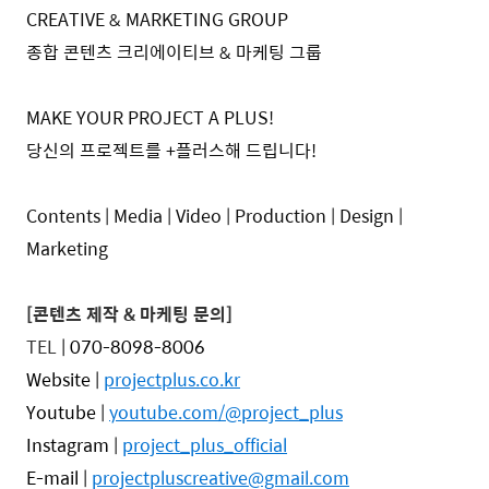
CREATIVE & MARKETING GROUP
종합 콘텐츠 크리에이티브 & 마케팅 그룹
MAKE YOUR PROJECT A PLUS!
당신의 프로젝트를 +플러스해 드립니다!
Contents | Media | Video | Production
|
Design |
Marketing
[콘텐츠 제작 & 마케팅 문의]
TEL
|
070-8098-8006
Website |
projectplus.co.kr
Youtube
|
youtube.com/@project_plus
Instagram |
project_plus_official
E-mail |
projectpluscreative@gmail.com