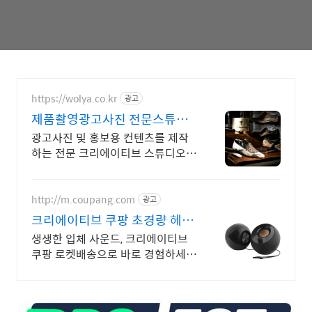
https://wolya.co.kr
광고
제품촬영광고사진 전문스튜디
오
광고사진 및 홍보용 컨텐츠를 제작
하는 전문 크리에이티브 스튜디오-
상상을 형상으로-
http://m.coupang.com
광고
크리에이티브 쿠팡 초경량 헤드
셋 와우 무료배송
생생한 입체 사운드, 크리에이티브
쿠팡 로켓배송으로 바로 경험하세
요!