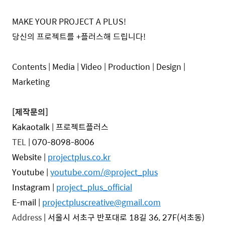
MAKE YOUR PROJECT A PLUS!
당신의 프로젝트를 +플러스해 드립니다!
Contents | Media | Video | Production
|
Design |
Marketing
[제작문의]
Kakaotalk |
프로젝트플러스
TEL
|
070-8098-8006
Website |
projectplus.co.kr
Youtube
|
youtube.com/@project_plus
Instagram |
project_plus_official
E-mail |
projectpluscreative@gmail.com
Address
| 서울시 서초구 반포대로 18길 36, 27F(서초동)