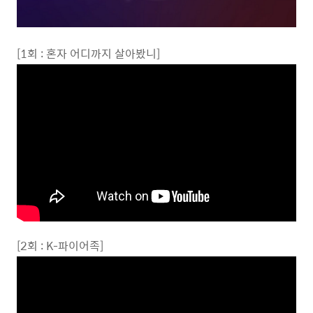
[1회 : 혼자 어디까지 살아봤니]
[2회 : K-파이어족]