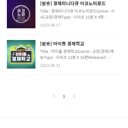
국가대표다!] [특집다큐 2회 : 청년 기능인, 한국
콘텐츠 크리에이티브 & 마케팅 그룹 MAKE
[방송] 경제미니다큐 이코노미로드
기술의 정수를 알리다][1회 : 월드스킬스란 무
YOUR PR..
Title : 경제미니다큐 이코노미로드Genre : 시
엇인가?] [2회 : 월드스킬스의 문을 두드리는 청
사/교양/경제Type : 시리즈 12분 X 4편
년 기능인들][3회 : 월드스킬스를 향한 진짜 여
Released : 2022년 한국경제TVClient : 기획
정][4회 : 3년 만에 찾아온 기회, 월드스킬스 특
2023.08.17
재정부[1회 : 혼자 어디까지 살아봤니][2회 : K-
별대회]출처 : 한국산업인력공
파이어족][3회 : 청년창업][4회 : 내 노후를 부
단 PROJECT+ 프로젝트플러스 CREATIVE &
탁해]출처 : 기획재정부 PROJECT+ 프로젝트
MARKETING GROUP종합 콘텐츠 크리에이티
[방송] 아이돌 경제학교
플러스 CREATIVE & MARKETING GROUP종
브 & 마케팅 그룹 MAKE YOUR PROJECT A
Title : 아이돌 경제학교Genre : 교양/경제/예
합 콘텐츠 크리에이티브 & 마케팅 그룹 MAKE
PLUS..
능Type : 시리즈 12분 X 16편Released :
YOUR PROJECT A PLUS!당신의 프로젝트를
2022년 한국경제TVClient : 기획재정부 [1
+플러스해 드립니다! Contents | Media |
2023.08.11
회 : NTX][2회 : 픽시][3회 : 위아더원][4회 :
Video | Production | Design |
BXK][5회 : 메이져스][6회 : 픽시][7회 : BXK]
Marketing [제작문의]Kakaotalk | 프로젝트
[8회 : NTX][9회 : 위아더원][10회 : 위아더원]
플러스 TEL | 070-8098-8006 Website
[11회 : 프리티지][12회 : 픽시][13회 : 메이져
| projec..
스][14회 : NTX][15회 : 메이져스][16회 : 프리
1
티지]출처 : 기획재정부 PROJECT+ 프로젝트
플러스 CREATIVE & MARKETING GROUP종
합 콘텐츠 크리에이티브 & 마케팅 그룹 MAKE
YOUR PROJECT A PLUS!당신의 프로젝트를
+플러스해 드립니다! Content..