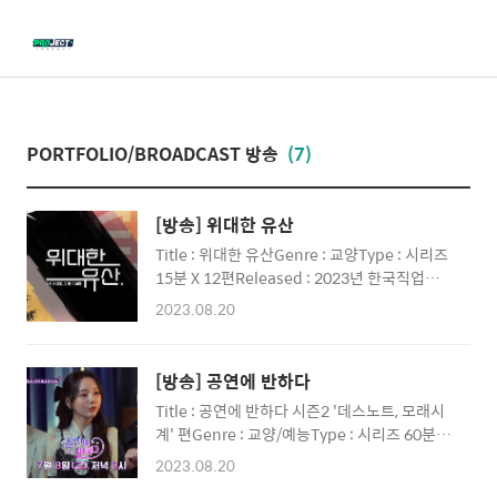
메
뉴
PORTFOLIO/BROADCAST 방송
(7)
[방송] 위대한 유산
Title : 위대한 유산Genre : 교양Type : 시리즈
15분 X 12편Released : 2023년 한국직업방송
Client : 한국산업인력공단 [1회] [2회] [3회][4
2023.08.20
회] [5회] [6회] [7회] [8회] [9회] [10회] [11
회] [12회]출처 : 한국직업방송 PROJECT+ 프
로젝트플러스 CREATIVE & MARKETING
[방송] 공연에 반하다
GROUP종합 콘텐츠 크리에이티브 & 마케팅 그
Title : 공연에 반하다 시즌2 '데스노트, 모래시
룹 MAKE YOUR PROJECT A PLUS!당신의 프
계' 편Genre : 교양/예능Type : 시리즈 60분 X
로젝트를 +플러스해 드립니다! Contents |
2편Released : 2022년 AXNClient : AXN[공
Media | Video | Production | Design |
2023.08.20
연에 반하다 시즌2 : 데스노트][공연에 반하다
Marketing [제작문의]TEL | 070-8098-